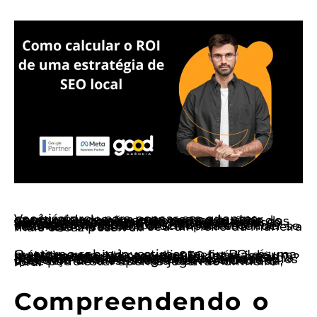
Você já parou para pensar em quantas oportunidades sua empresa pode estar perdendo por não aparecer nas buscas do Google? Em um mundo onde a maioria das compras e contratações começa online, a visibilidade é tudo. Para negócios locais, a presença no Google não é apenas uma vantagem competitiva, mas uma necessidade. E é aí que o ROI de uma estratégia de SEO local se torna essencial. Medir esse retorno é crucial para entender se você está investindo seu dinheiro da maneira mais eficaz possível.
O retorno sobre investimento, ou ROI, é uma métrica que ajuda a avaliar a eficácia de um investimento. No caso do SEO local, isso significa entender como suas ações estão impactando suas vendas e o reconhecimento da sua marca. A má notícia? Muitos empresários ainda subestimam o poder do SEO, acreditando que uma simples presença online é suficiente. A verdade é que, sem uma estratégia bem estruturada, você pode estar apenas jogando dinheiro fora.
Compreendendo o