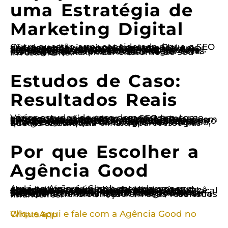
uma Estratégia de
Marketing Digital
Outra questão a ser considerada é que o SEO não deve ser visto isoladamente. Ele desempenha um papel fundamental em uma estratégia de marketing digital mais ampla. Isso significa que, ao calcular o ROI, você também deve considerar como suas ações de SEO estão afetando outras áreas, como campanhas de Google Ads ou marketing nas redes sociais. Integrar essas estratégias pode potencializar seus resultados e maximizar o retorno do seu investimento.
Estudos de Caso:
Resultados Reais
Vários estudos de caso demonstram como empresas que investem em SEO local conseguem não apenas aumentar seu tráfego, mas também converter visitantes em clientes. Por exemplo, uma pequena clínica de estética em São Paulo que implementou uma estratégia de SEO local viu um aumento de 50% nas consultas agendadas após um ano. O segredo? Foco em palavras-chave locais e otimização do Google Meu Negócio, que garantiu que a clínica aparecesse nas buscas relevantes.
Por que Escolher a
Agência Good
Aqui na Agência Good, entendemos que cada negócio é único e merece uma abordagem personalizada. Nosso time de especialistas trabalha lado a lado com você para desenvolver uma estratégia de SEO local que traga resultados reais. Não apenas focamos na otimização do seu site, mas também em como integrar todas as suas ações de marketing digital para maximizar seu ROI. Com nossa ajuda, você poderá ver não apenas o aumento no tráfego, mas uma verdadeira transformação em seus resultados financeiros.
Clique aqui e fale com a Agência Good no WhatsApp