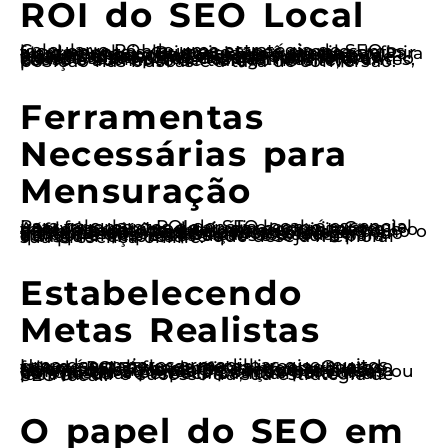
ROI do SEO Local
Calcular o ROI de uma estratégia de SEO local envolve algumas etapas simples, mas fundamentais. Primeiro, você precisa definir claramente o que considera um retorno. Para muitos, isso pode ser vendas diretas, enquanto para outros pode incluir leads qualificados ou até mesmo o aumento de visitas ao site. Uma vez que você tenha clareza sobre o que deseja medir, o próximo passo é acompanhar as métricas relevantes, como o aumento de tráfego no site, a posição nas buscas e a taxa de conversão.
Ferramentas
Necessárias para
Mensuração
Para calcular o ROI do SEO local, é essencial usar ferramentas de análise como o Google Analytics, que pode ajudar a monitorar o tráfego orgânico, a origem dos visitantes e o comportamento deles em seu site. Além disso, ferramentas de palavras-chave, como o SEMrush ou o Ahrefs, podem oferecer insights sobre quais termos estão gerando tráfego e qual é a posição dos seus concorrentes. Esses dados são ouro para qualquer empresário que deseja melhorar sua presença online.
Estabelecendo
Metas Realistas
Uma das maiores armadilhas que muitos caem é estabelecer metas irreais. Quando falo de ROI, é fundamental que as metas sejam SMART: específicas, mensuráveis, alcançáveis, relevantes e temporais. Ao definir objetivos claros, como aumentar o tráfego em 30% nos próximos três meses ou conquistar a primeira posição para uma palavra-chave específica, fica muito mais fácil medir o sucesso da sua estratégia de SEO local.
O papel do SEO em