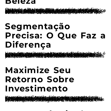
Beleza
Quando olhamos para o cenário atual, fica claro que mais de 70% dos consumidores utilizam o Google para encontrar serviços locais. Salões de beleza e estúdios de estética não são exceções. Se a sua empresa não aparece nas primeiras posições, você está praticamente invisível. O Google Ads permite que você apareça exatamente quando seus clientes em potencial estão buscando por serviços como os seus. Com anúncios direcionados, é possível atingir pessoas que estão realmente interessadas, aumentando suas chances de conversão.
Segmentação
Precisa: O Que Faz a
Diferença
Uma das maiores vantagens do Google Ads é a segmentação. Você pode definir geograficamente onde seus anúncios serão exibidos, focando em bairros ou cidades específicas onde você atua. Isso significa que, se você tem um salão em São Paulo, pode direcionar seus anúncios para pessoas que estão realmente nas proximidades, aumentando a relevância e a probabilidade de conversão. E a Good é especialista em criar campanhas que falam diretamente ao seu público-alvo, utilizando dados e análises para otimizar cada centavo investido.
Maximize Seu
Retorno Sobre
Investimento
Investir em Google Ads pode parecer uma despesa à primeira vista, mas a verdade é que, quando feito corretamente, pode gerar um retorno sobre investimento (ROI) fantástico. A Good tem um histórico comprovado de ajudar salões e estúdios a não apenas recuperar o valor investido, mas multiplicá-lo. Utilizamos técnicas de otimização contínua que garantem que seus anúncios estejam sempre no caminho certo para maximizar resultados. Você não está apenas gastando dinheiro; está fazendo um investimento inteligente em seu futuro.