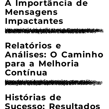
A Importância de
Mensagens
Impactantes
Um anúncio só é eficaz se a mensagem e a imagem são impactantes. A Good se destaca na criação de conteúdo visual e textual que não apenas chama a atenção, mas que também ressoa com as emoções dos clientes potenciais. Usamos chamadas de ação que incentivam as pessoas a agendar um horário, oferecendo promoções irresistíveis e destacando diferenciais do seu salão ou estúdio. Com as palavras certas, podemos transformar cliques em clientes leais.
Relatórios e
Análises: O Caminho
para a Melhoria
Contínua
Uma das maiores frustrações para muitos empresários é não saber se o que estão fazendo está funcionando. Na Good, fornecemos relatórios detalhados que mostram exatamente como suas campanhas estão se saindo. Analisamos métricas como taxa de cliques, conversões e custo por aquisição para garantir que você esteja sempre informado. Com essa transparência, podemos ajustar rapidamente as estratégias para garantir que você esteja obtendo o máximo de cada real investido.
Histórias de
Sucesso: Resultados