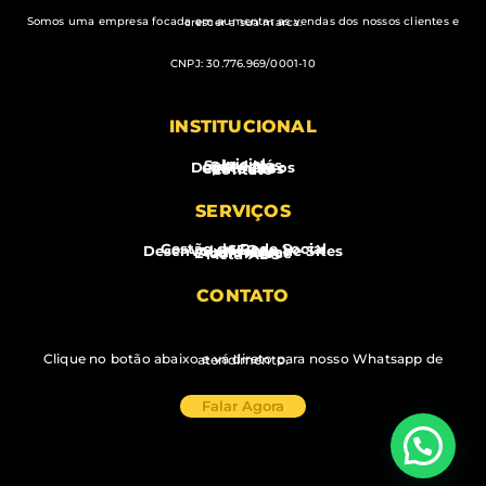
Somos uma empresa focada em aumentar as vendas dos nossos clientes e crescer a sua marca.
CNPJ: 30.776.969/0001-10
INSTITUCIONAL
Inicial
Sobre Nós
Serviços
Depoimentos
Conteúdos
Contato
SERVIÇOS
Gestão de Rede Social
SEO
Desenvolvimento de Sites
Audiovisual
E-commerce
Meta ADS
CONTATO
Clique no botão abaixo e vá direto para nosso Whatsapp de atendimento.
Falar Agora