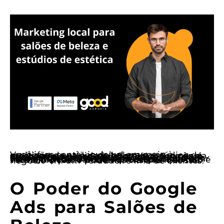
Você já se sentiu invisível em meio à multidão de salões de beleza e estúdios de estética na sua cidade? Com a concorrência crescendo a passos largos, é fácil ficar para trás se não souber como se destacar. A boa notícia é que o marketing local, especialmente através de Google Ads, pode ser a sua tábua de salvação. E quando se trata de escolher a parceira certa para ajudar nessa jornada, a Good se destaca como a melhor opção. Vamos explorar por que isso é verdade e como podemos transformar seu negócio em um verdadeiro ímã de clientes.
O Poder do Google
Ads para Salões de