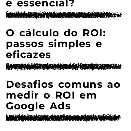
é essencial?
Se você quer que sua empresa prospere, medir o ROI é fundamental. Imagine investir em anúncios e não saber se eles estão realmente gerando vendas. Isso é como navegar às cegas em um mar revolto. De acordo com um estudo da HubSpot, empresas que monitoram suas métricas de marketing têm 12 vezes mais chances de ver um retorno positivo sobre o investimento. Portanto, ao calcular o ROI, você pode identificar quais campanhas estão funcionando e quais precisam de ajustes.
O cálculo do ROI:
passos simples e
eficazes
Calcular o ROI não é tão complicado quanto parece. A fórmula básica é: (Receita gerada – Custo do investimento) / Custo do investimento. Por exemplo, se você gastou R$ 1.000 em anúncios e gerou R$ 5.000 em vendas, seu ROI seria (5.000 – 1.000) / 1.000 = 4, ou 400%. Isso significa que para cada R$ 1 investido, você obteve R$ 4 de volta. Porém, é imprescindível considerar não só a receita direta, mas também fatores como custo de aquisição de clientes (CAC) e lifetime value (LTV) para uma análise mais completa.
Desafios comuns ao
medir o ROI em
Google Ads
Um dos maiores desafios ao medir o ROI é a atribuição. Muitas vezes, um cliente pode interagir com seu anúncio em vários pontos antes de realizar a compra. Isso pode complicar saber qual campanha realmente trouxe o cliente. Além disso, outros fatores, como sazonalidade e concorrência, podem influenciar os resultados. Portanto, é vital usar ferramentas de análise, como o Google Analytics, que ajudam a rastrear o caminho do cliente e entender melhor quais canais estão gerando mais conversões.