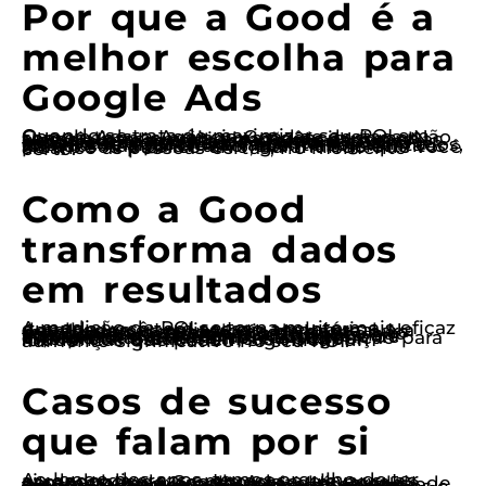
Por que a Good é a
melhor escolha para
Google Ads
Quando se trata de maximizar seu ROI em Google Ads, a Agência Good se destaca. Não somos apenas mais uma agência; somos especialistas em otimização de campanhas. Nossa abordagem baseada em dados permite que você saiba exatamente onde cada centavo está sendo gasto e qual retorno está gerando. Trabalhamos com a criação de anúncios altamente segmentados, focados nas palavras-chave mais relevantes para o seu público-alvo, garantindo que você alcance as pessoas certas, no momento certo.
Como a Good
transforma dados
em resultados
A medição de ROI se torna muito mais eficaz quando você tem acesso a relatórios detalhados e análises em tempo real. Na Good, usamos tecnologia de ponta para monitorar o desempenho de suas campanhas. Isso significa que você não apenas recebe dados, mas insights acionáveis que podem ser usados para ajustar suas estratégias. Nosso time de especialistas está sempre à disposição para interpretar essas métricas e sugerir mudanças que podem significar um aumento significativo no seu ROI.
Casos de sucesso
que falam por si