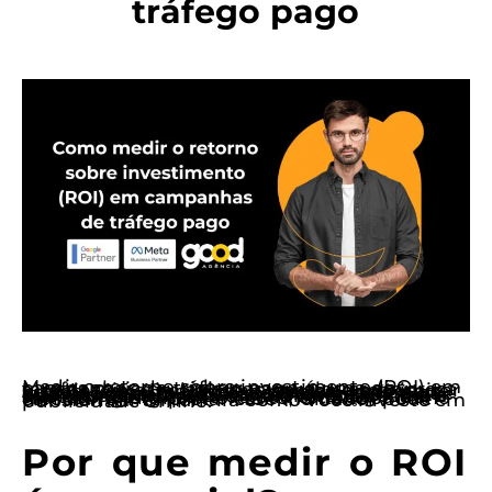
tráfego pago
Medir o retorno sobre investimento (ROI) em campanhas de tráfego pago é uma das tarefas mais cruciais para qualquer empresa que deseja otimizar seus gastos e maximizar lucros. Sem uma análise precisa, você pode acabar jogando dinheiro fora em anúncios que não trazem resultados. A verdade é que, quando se trata de Google Ads, o ROI não é apenas um número — é a diferença entre o sucesso e o fracasso da sua estratégia de marketing digital. Portanto, entender como calcular e interpretar esse indicador pode transformar a maneira como você investe em publicidade online.
Por que medir o ROI