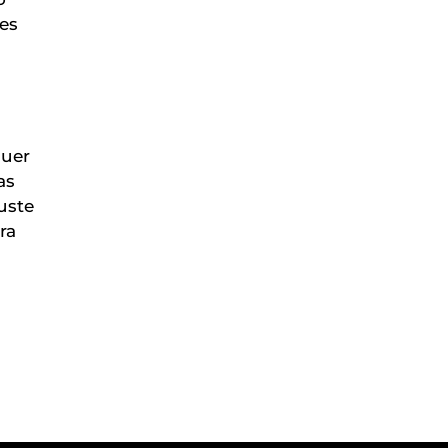
es
quer
as
uste
ra