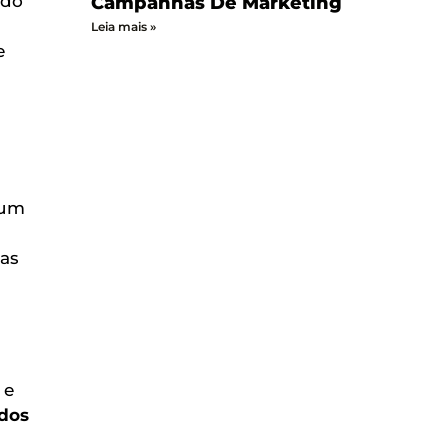
ndo
Campanhas De Marketing
a
Leia mais »
e
 um
das
 e
dos