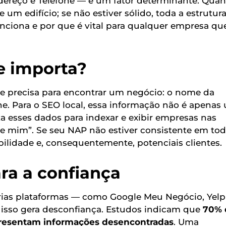
dereço e Telefone — é um fator determinante. Qua
um edifício; se não estiver sólido, toda a estrutur
ciona e por que é vital para qualquer empresa qu
e importa?
te precisa para encontrar um negócio: o nome da
ne. Para o SEO local, essa informação não é apenas
za esses dados para indexar e exibir empresas nas
 de mim”. Se seu NAP não estiver consistente em to
bilidade e, consequentemente, potenciais clientes.
ra a confiança
ias plataformas — como Google Meu Negócio, Yelp
, isso gera desconfiança. Estudos indicam que
70% 
resentam informações desencontradas
. Uma