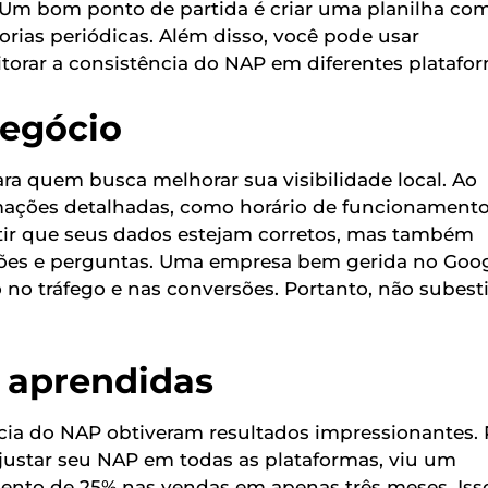
te. Um bom ponto de partida é criar uma planilha co
torias periódicas. Além disso, você pode usar
orar a consistência do NAP em diferentes platafor
Negócio
ra quem busca melhorar sua visibilidade local. Ao
rmações detalhadas, como horário de funcionamento
antir que seus dados estejam corretos, mas também
iações e perguntas. Uma empresa bem gerida no Goo
no tráfego e nas conversões. Portanto, não subes
s aprendidas
ncia do NAP obtiveram resultados impressionantes. 
justar seu NAP em todas as plataformas, viu um
mento de 25% nas vendas em apenas três meses. Iss