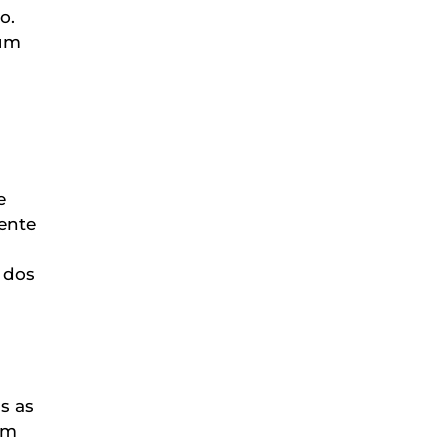
o.
 um
e
ente
 dos
s as
ém