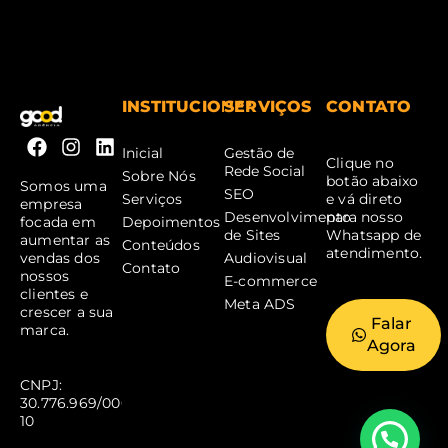
INSTITUCIONAL
SERVIÇOS
CONTATO
Inicial
Gestão de
Clique no
Rede Social
Sobre Nós
botão abaixo
Somos uma
SEO
Serviços
e vá direto
empresa
Desenvolvimento
para nosso
Depoimentos
focada em
de Sites
Whatsapp de
aumentar as
Conteúdos
atendimento.
Audiovisual
vendas dos
Contato
nossos
E-commerce
clientes e
Meta ADS
crescer a sua
Falar
marca.
Agora
CNPJ:
30.776.969/0001-
10