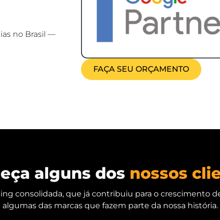
as no Brasil —
FAÇA SEU ORÇAMENTO
eça alguns dos
nossos cli
g consolidada, que já contribuiu para o crescimento d
algumas das marcas que fazem parte da nossa história.