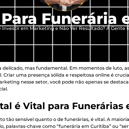
Para Funerária 
Investir em Marketing e Não Ver Resultado? A Gente R
 delicado, mas fundamental. Em momentos de luto, as 
 Criar uma presença sólida e respeitosa online é crucial
arketing nesse setor, você pode não apenas se desta
ial.
al é Vital para Funerárias
tão sensível quanto o de funerárias, é vital. A maiori
 palavras-chave como “funerária em Curitiba” ou “ser