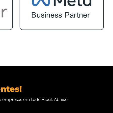
entes!
e empresas em todo Brasil. Abaixo