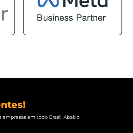
entes!
e empresas em todo Brasil. Abaixo