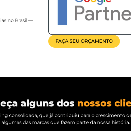
as no Brasil —
FAÇA SEU ORÇAMENTO
eça alguns dos
nossos cli
g consolidada, que já contribuiu para o crescimento d
algumas das marcas que fazem parte da nossa história.