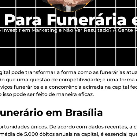
Para Funerária 
Investir em Marketing e Não Ver Resultado? A Gente R
ital pode transformar a forma como as funerárias atua
do que uma questão de competitividade; é uma forma d
ços funerários e a concorrência acirrada na capital f
isso pode ser feito de maneira eficaz.
nerário em Brasília
 oportunidades únicos. De acordo com dados recentes,
édia de 5.000 óbitos anuais na capital, é essencial qu