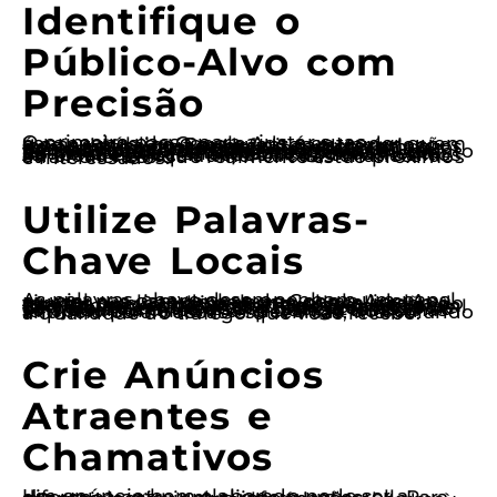
Identifique o
Público-Alvo com
Precisão
O primeiro passo para ajustar suas campanhas de Google Ads é entender quem é o seu público. Para eventos ou promoções locais, isso significa definir características demográficas, interesses e comportamentos dos consumidores que você deseja atingir. Use a ferramenta de planejamento de palavras-chave do Google para identificar termos populares relacionados ao seu evento ou promoção. Além disso, segmentar sua audiência geograficamente é fundamental. Ao focar em locais específicos, como bairros ou cidades, você aumenta suas chances de atrair clientes que realmente estão próximos e interessados.
Utilize Palavras-
Chave Locais
As palavras-chave desempenham um papel crucial nas campanhas de Google Ads. Ao ajustar sua lista de palavras-chave, inclua termos que combinem com a localização do evento ou promoção. Por exemplo, se você está promovendo um festival de comida em São Paulo, use palavras-chave como “festival de comida em São Paulo” ou “promoção de comida no centro de SP”. Esses termos não só ajudam a direcionar o tráfego local, mas também aumentam a relevância do seu anúncio para buscas específicas, melhorando a qualidade do tráfego que você recebe.
Crie Anúncios
Atraentes e
Chamativos