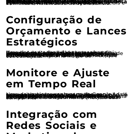
Um anúncio bem elaborado pode ser a diferença entre um clique e um scroll. Para eventos locais, inclua informações essenciais, como data, horário, local e uma oferta especial, se houver. Usar chamadas à ação fortes é essencial. Frases como “Garanta seu ingresso agora!” ou “Aproveite a promoção por tempo limitado!” incentivam a ação imediata. Além disso, a adição de extensões de anúncio, como local e chamadas, fornece informações adicionais e aumenta a visibilidade do seu anúncio.
Configuração de
Orçamento e Lances
Estratégicos
Uma das vantagens das campanhas de Google Ads é a flexibilidade orçamentária. Para eventos ou promoções locais, é importante ajustar seu orçamento diário de acordo com a duração da campanha. Considere aumentar os lances durante os períodos de maior busca, como dias que antecedem o evento. Utilize o recurso de lances automáticos, que ajusta automaticamente o valor dos lances para maximizar as conversões, garantindo que você esteja sempre na frente da concorrência.
Monitore e Ajuste
em Tempo Real
Uma das maiores vantagens do Google Ads é a capacidade de monitorar o desempenho da campanha em tempo real. Utilize as ferramentas de análise do Google Ads para acompanhar métricas como cliques, impressões e taxas de conversão. Se perceber que alguma palavra-chave não está performando bem, não hesite em ajustá-la ou substituí-la. A agilidade em fazer essas alterações pode ser a chave para otimizar o retorno sobre o investimento (ROI) da sua campanha.
Integração com
Redes Sociais e