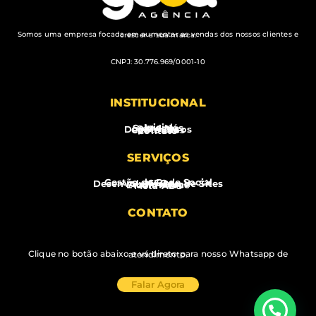
Somos uma empresa focada em aumentar as vendas dos nossos clientes e crescer a sua marca.
CNPJ: 30.776.969/0001-10
INSTITUCIONAL
Inicial
Sobre Nós
Serviços
Depoimentos
Conteúdos
Contato
SERVIÇOS
Gestão de Rede Social
SEO
Desenvolvimento de Sites
Audiovisual
E-commerce
Meta ADS
CONTATO
Clique no botão abaixo e vá direto para nosso Whatsapp de atendimento.
Falar Agora