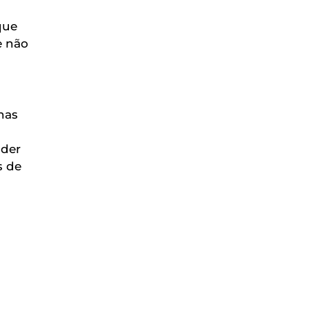
que
e não
has
nder
s de