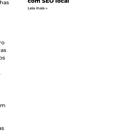
com SEO local
lhas
Leia mais »
ro
ias
os
.
om
as