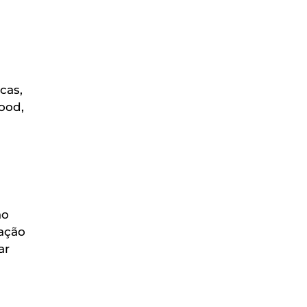
cas,
ood,
ão
ação
ar