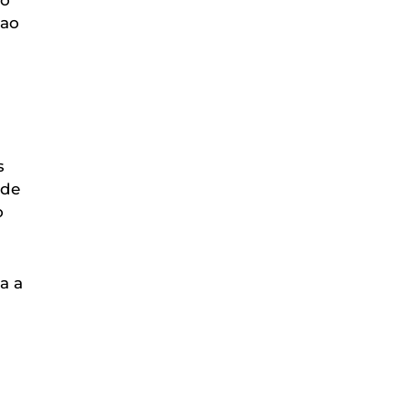
 ao
s
 de
o
a a