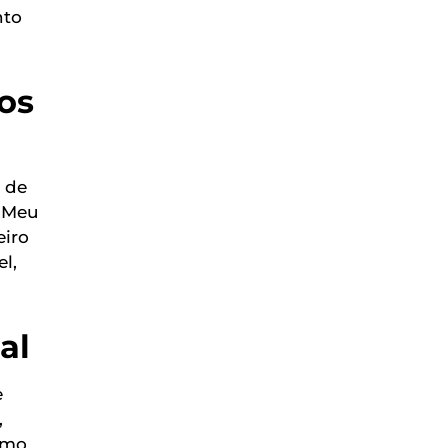
nto
os
 de
e Meu
eiro
l,
al
e
,
omo