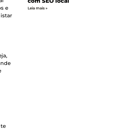
al
com SEO local
s e
Leia mais »
istar
eja,
onde
e
nte
m