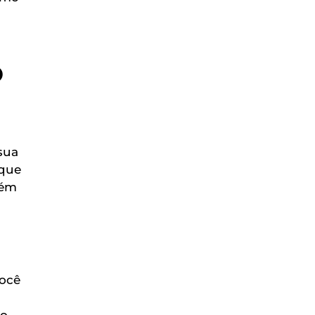
O
sua
 que
bém
Você
 o