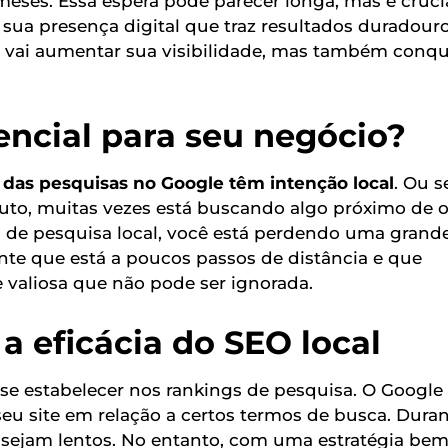
meses. Essa espera pode parecer longa, mas é cruci
sua presença digital que traz resultados duradouro
só vai aumentar sua visibilidade, mas também conqu
encial para seu negócio?
das pesquisas no Google têm intenção local
. Ou s
to, muitas vezes está buscando algo próximo de 
s de pesquisa local, você está perdendo uma grand
ente que está a poucos passos de distância e que
 valiosa que não pode ser ignorada.
a eficácia do SEO local
 se estabelecer nos rankings de pesquisa. O Google
seu site em relação a certos termos de busca. Dura
 sejam lentos. No entanto, com uma estratégia be