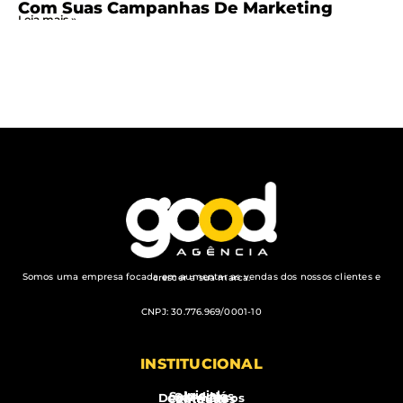
Com Suas Campanhas De Marketing
Leia mais »
Somos uma empresa focada em aumentar as vendas dos nossos clientes e crescer a sua marca.
CNPJ: 30.776.969/0001-10
INSTITUCIONAL
Inicial
Sobre Nós
Serviços
Depoimentos
Conteúdos
Contato