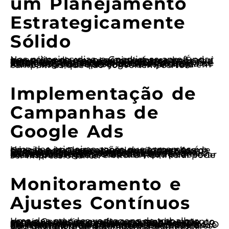
um Planejamento
Estrategicamente
Sólido
Nos primeiros dias, a Good irá se aprofundar na análise do seu negócio e mercado. É aqui que o planejamento estratégico começa a tomar forma. A equipe realiza uma pesquisa detalhada sobre seu público-alvo, concorrência e tendências do setor. Essa etapa é vital, pois apenas com um entendimento claro do cenário em que você atua é que podemos criar uma estratégia de marketing que faça sentido e seja eficaz. Afinal, você não quer jogar dinheiro fora em campanhas que não convertem, certo?
Implementação de
Campanhas de
Google Ads
Uma das primeiras ações que tomamos é a criação e implementação de campanhas de Google Ads. Esses anúncios são uma forma poderosa de atrair clientes que já estão buscando ativamente pelos seus serviços. Com as palavras-chave certas e um texto persuasivo, podemos garantir que sua empresa apareça nas pesquisas relevantes. Isso significa que você começa a ver resultados bem mais rápido do que com outras estratégias, como SEO, que pode levar meses para mostrar efeito. O ROI inicial pode ser impressionante.
Monitoramento e
Ajustes Contínuos
Uma das grandes vantagens de trabalhar com a Good é nosso foco no monitoramento contínuo. Assim que as campanhas estão no ar, nossa equipe analisa os dados de desempenho em tempo real. Se algo não está funcionando como esperado, fazemos ajustes imediatos. Essa abordagem ágil é essencial para maximizar seu investimento. O marketing digital é dinâmico, e a capacidade de se adaptar rapidamente é um dos fatores que diferencia uma campanha bem-sucedida de uma que não traz resultados.