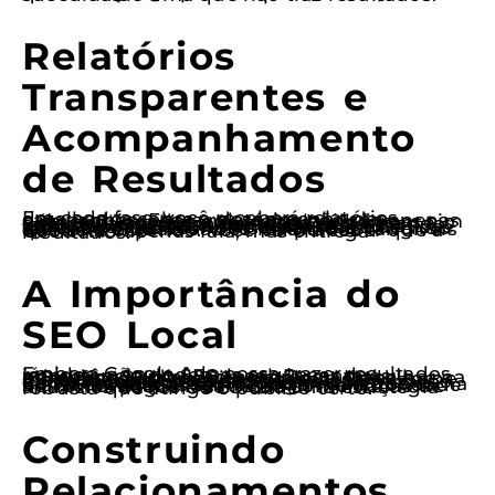
Relatórios
Transparentes e
Acompanhamento
de Resultados
Em cada fase, você receberá relatórios detalhados sobre o desempenho das campanhas. Esses relatórios não são apenas números jogados em uma planilha, mas sim uma análise clara que mostra exatamente como suas campanhas estão performando. Isso inclui métricas como cliques, conversões e custo por aquisição. Essa transparência é fundamental para que você entenda onde seu investimento está sendo aplicado e quais são os resultados tangíveis que está obtendo. Você vai perceber que a Good não apenas fala, mas entrega resultados.
A Importância do
SEO Local
Embora Google Ads possa trazer resultados rápidos, não podemos esquecer da importância do SEO local. Durante os primeiros 90 dias, começamos a trabalhar na otimização do seu site para que ele se torne mais relevante para as buscas locais. Isso inclui o uso de palavras-chave geograficamente específicas e a otimização de sua presença no Google Meu Negócio. Como resultado, seu negócio não só se torna mais visível, mas também ganha autoridade na comunidade local. Essa combinação de anúncios pagos e SEO cria uma estratégia robusta que atinge o público certo.
Construindo
Relacionamentos