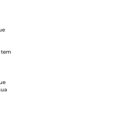
ue
 tem
que
sua