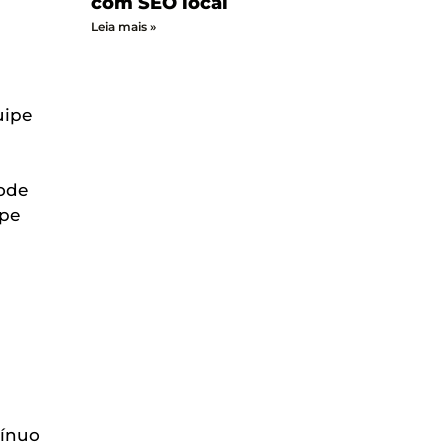
com SEO local
Leia mais »
uipe
pode
ipe
tínuo