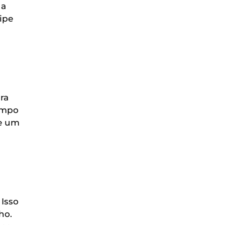
 a
ipe
ra
tempo
re um
 Isso
ho.