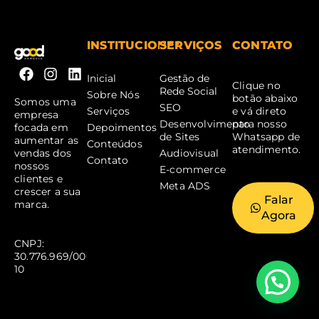
INSTITUCIONAL
SERVIÇOS
CONTATO
Inicial
Gestão de
Clique no
Rede Social
Sobre Nós
botão abaixo
Somos uma
SEO
Serviços
e vá direto
empresa
Desenvolvimento
para nosso
Depoimentos
focada em
de Sites
Whatsapp de
aumentar as
Conteúdos
atendimento.
Audiovisual
vendas dos
Contato
nossos
E-commerce
clientes e
Meta ADS
crescer a sua
Falar
marca.
Agora
CNPJ:
30.776.969/0001-
10