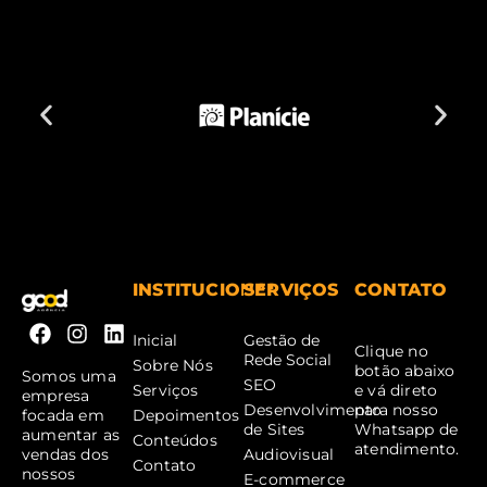
INSTITUCIONAL
SERVIÇOS
CONTATO
Inicial
Gestão de
Clique no
Rede Social
Sobre Nós
botão abaixo
Somos uma
SEO
Serviços
e vá direto
empresa
Desenvolvimento
para nosso
Depoimentos
focada em
de Sites
Whatsapp de
aumentar as
Conteúdos
atendimento.
Audiovisual
vendas dos
Contato
nossos
E-commerce