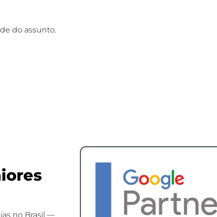
e do assunto.
iores
as no Brasil —