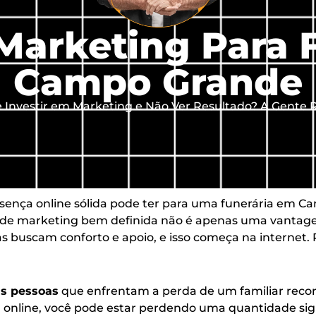
Marketing Para 
Campo Grande
Investir em Marketing e Não Ver Resultado? A Gente R
ença online sólida pode ter para uma funerária em Ca
gia de marketing bem definida não é apenas uma vanta
as buscam conforto e apoio, e isso começa na interne
s pessoas
que enfrentam a perda de um familiar recorr
ível online, você pode estar perdendo uma quantidade sign